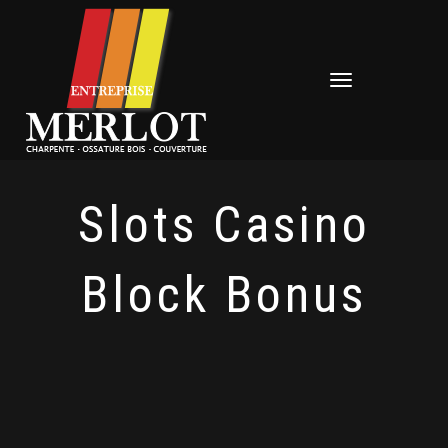
Déplier
la
navigation
Slots Casino
Block Bonus