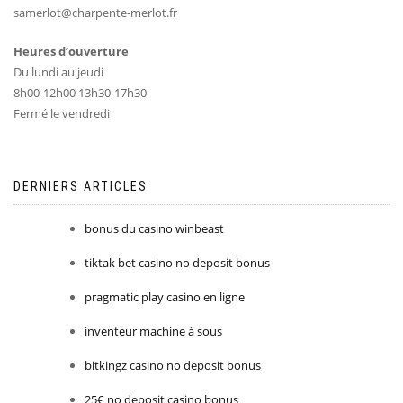
samerlot@charpente-merlot.fr
Heures d’ouverture
Du lundi au jeudi
8h00-12h00 13h30-17h30
Fermé le vendredi
DERNIERS ARTICLES
bonus du casino winbeast
tiktak bet casino no deposit bonus
pragmatic play casino en ligne
inventeur machine à sous
bitkingz casino no deposit bonus
25€ no deposit casino bonus