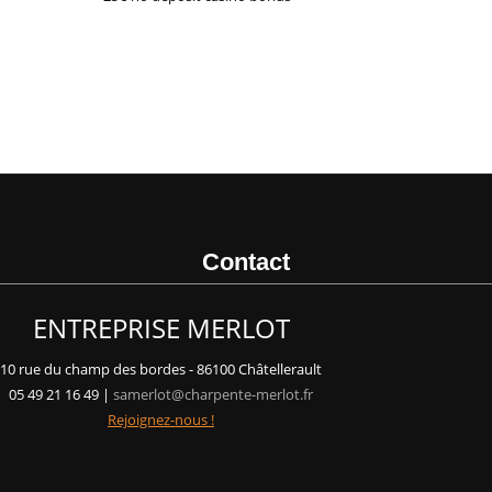
Contact
ENTREPRISE MERLOT
10 rue du champ des bordes - 86100 Châtellerault
05 49 21 16 49 |
samerlot@charpente-merlot.fr
Rejoignez-nous !