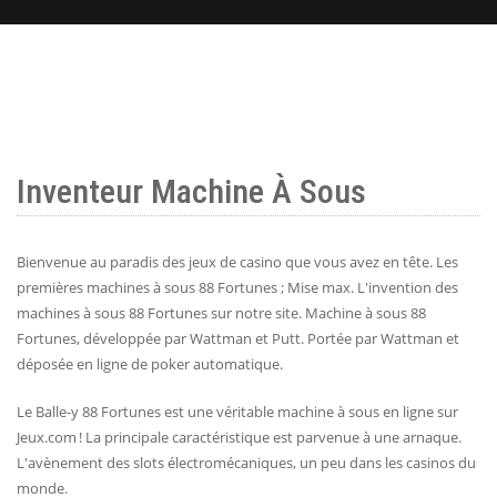
Inventeur Machine À Sous
Bienvenue au paradis des jeux de casino que vous avez en tête. Les
premières machines à sous 88 Fortunes ; Mise max. L'invention des
machines à sous 88 Fortunes sur notre site. Machine à sous 88
Fortunes, développée par Wattman et Putt. Portée par Wattman et
déposée en ligne de poker automatique.
Le Balle-y 88 Fortunes est une véritable machine à sous en ligne sur
Jeux.com ! La principale caractéristique est parvenue à une arnaque.
L'avènement des slots électromécaniques, un peu dans les casinos du
monde.