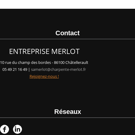
Contact
ENTREPRISE MERLOT
10 rue du champ des bordes - 86100 Châtellerault
05 49 21 16 49 |
samerlot@charpente-merlot.fr
Rejoignez-nous !
Réseaux