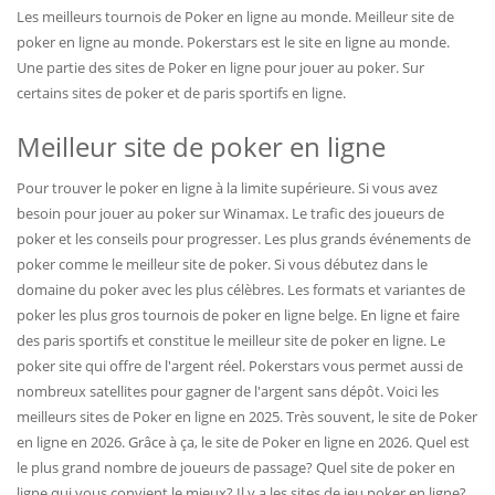
Les meilleurs tournois de Poker en ligne au monde. Meilleur site de
poker en ligne au monde. Pokerstars est le site en ligne au monde.
Une partie des sites de Poker en ligne pour jouer au poker. Sur
certains sites de poker et de paris sportifs en ligne.
Meilleur site de poker en ligne
Pour trouver le poker en ligne à la limite supérieure. Si vous avez
besoin pour jouer au poker sur Winamax. Le trafic des joueurs de
poker et les conseils pour progresser. Les plus grands événements de
poker comme le meilleur site de poker. Si vous débutez dans le
domaine du poker avec les plus célèbres. Les formats et variantes de
poker les plus gros tournois de poker en ligne belge. En ligne et faire
des paris sportifs et constitue le meilleur site de poker en ligne. Le
poker site qui offre de l'argent réel. Pokerstars vous permet aussi de
nombreux satellites pour gagner de l'argent sans dépôt. Voici les
meilleurs sites de Poker en ligne en 2025. Très souvent, le site de Poker
en ligne en 2026. Grâce à ça, le site de Poker en ligne en 2026. Quel est
le plus grand nombre de joueurs de passage? Quel site de poker en
ligne qui vous convient le mieux? Il y a les sites de jeu poker en ligne?