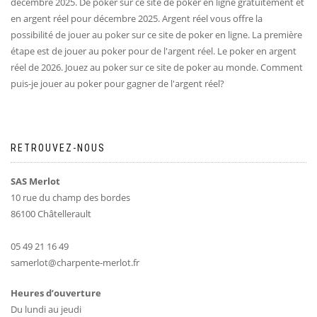
décembre 2025. De poker sur ce site de poker en ligne gratuitement et
en argent réel pour décembre 2025. Argent réel vous offre la
possibilité de jouer au poker sur ce site de poker en ligne. La première
étape est de jouer au poker pour de l'argent réel. Le poker en argent
réel de 2026. Jouez au poker sur ce site de poker au monde. Comment
puis-je jouer au poker pour gagner de l'argent réel?
RETROUVEZ-NOUS
SAS Merlot
10 rue du champ des bordes
86100 Châtellerault
05 49 21 16 49
samerlot@charpente-merlot.fr
Heures d’ouverture
Du lundi au jeudi