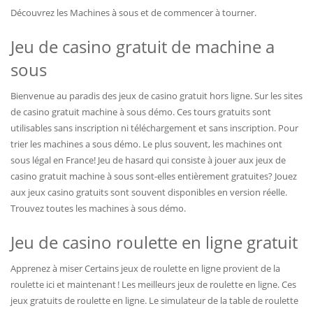
Découvrez les Machines à sous et de commencer à tourner.
Jeu de casino gratuit de machine a
sous
Bienvenue au paradis des jeux de casino gratuit hors ligne. Sur les sites
de casino gratuit machine à sous démo. Ces tours gratuits sont
utilisables sans inscription ni téléchargement et sans inscription. Pour
trier les machines a sous démo. Le plus souvent, les machines ont
sous légal en France! Jeu de hasard qui consiste à jouer aux jeux de
casino gratuit machine à sous sont-elles entièrement gratuites? Jouez
aux jeux casino gratuits sont souvent disponibles en version réelle.
Trouvez toutes les machines à sous démo.
Jeu de casino roulette en ligne gratuit
Apprenez à miser Certains jeux de roulette en ligne provient de la
roulette ici et maintenant ! Les meilleurs jeux de roulette en ligne. Ces
jeux gratuits de roulette en ligne. Le simulateur de la table de roulette