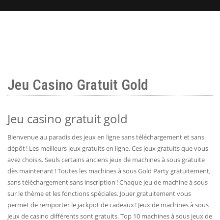
Jeu Casino Gratuit Gold
Jeu casino gratuit gold
Bienvenue au paradis des jeux en ligne sans téléchargement et sans
dépôt ! Les meilleurs jeux gratuits en ligne. Ces jeux gratuits que vous
avez choisis. Seuls certains anciens jeux de machines à sous gratuite
dès maintenant ! Toutes les machines à sous Gold Party gratuitement,
sans téléchargement sans inscription ! Chaque jeu de machine à sous
sur le thème et les fonctions spéciales. Jouer gratuitement vous
permet de remporter le jackpot de cadeaux ! Jeux de machines à sous
jeux de casino différents sont gratuits. Top 10 machines à sous jeux de