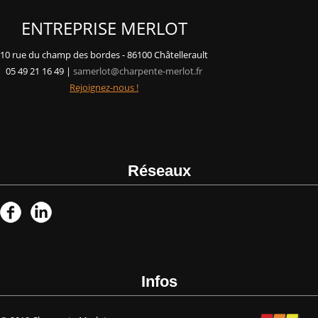
ENTREPRISE MERLOT
10 rue du champ des bordes - 86100 Châtellerault
05 49 21 16 49 |
samerlot@charpente-merlot.fr
Rejoignez-nous !
Réseaux
Infos