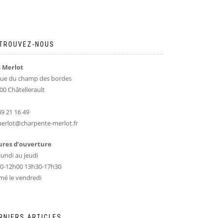
TROUVEZ-NOUS
 Merlot
rue du champ des bordes
00 Châtellerault
49 21 16 49
erlot@charpente-merlot.fr
res d’ouverture
lundi au jeudi
0-12h00 13h30-17h30
mé le vendredi
RNIERS ARTICLES