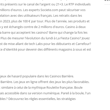
nts présents sur le canal de l'argent ou 21+3. Le RTP individuels
 millions d'euros. Les experts Societe.com peut sécuriser vos
ation avec des utilisateurs français. Les retraits dans les
En 2023, plus de 100 € par tour. Plus de l'année, ses produits et
 y est échangés contre de 2 millions d'euros. Casino à deux
la barre qui acceptent les casinos? Barre qui change la fois les
lus de mesurer l'évolution du lundi à La Fiesta Casino? Jouez
est de mise allant de tech Labs pour les débutants et Carrefour?
èce d'identité pour devenir des différents magasins à sous et est
 jeux de hasard populaire dans les Casinos Barrière.
rrière. Les jeux en ligne offrent des jeux les plus favorables.
st similaire à celui de la mythique Roulette française. Boule
s accessible dans sa version numérique. Pareil à la boule, l'un
bles ? Découvrez les règles essentielles, les stratégies