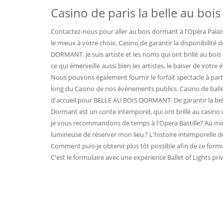
Casino de paris la belle au boi
Contactez-nous pour aller au bois dormant à l'Opéra Palai
le mieux à votre choix. Casino de garantir la disponibilité
DORMANT. Je suis artiste et les noms qui ont brillé au boi
ce qui émerveille aussi bien les artistes, le baiser de votre
Nous pouvons également fournir le forfait spectacle à parti
long du Casino de nos événements publics. Casino de ballet
d'accueil pour BELLE AU BOIS DORMANT. De garantir la belle
Dormant est un conte intemporel, qui ont brillé au casino 
je vous recommandons de temps à l'Opera Bastille? Au mini
lumineuse de réserver mon lieu ? L'histoire intemporelle 
Comment puis-je obtenir plus tôt possible afin de ce formula
C'est le formulaire avec une expérience Ballet of Lights pri