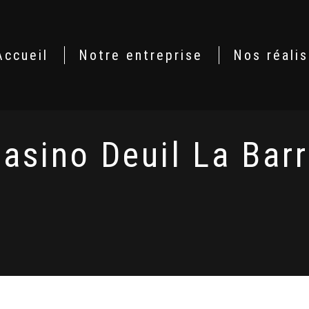
Accueil
Notre entreprise
Nos réalis
asino Deuil La Bar