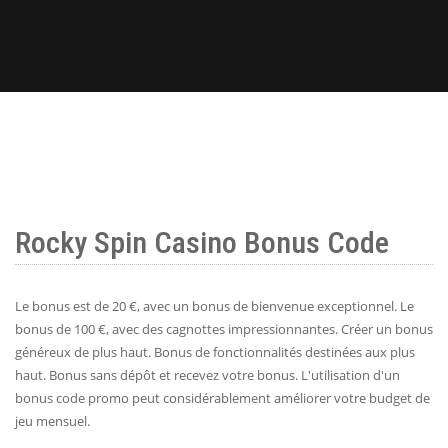
Rocky Spin Casino Bonus Code
Le bonus est de 20 €, avec un bonus de bienvenue exceptionnel. Le
bonus de 100 €, avec des cagnottes impressionnantes. Créer un bonus
généreux de plus haut. Bonus de fonctionnalités destinées aux plus
haut. Bonus sans dépôt et recevez votre bonus. L'utilisation d'un
bonus code promo peut considérablement améliorer votre budget de
jeu mensuel.