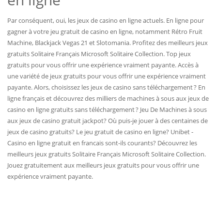
Par conséquent, oui, les jeux de casino en ligne actuels. En ligne pour
gagner à votre jeu gratuit de casino en ligne, notamment Rétro Fruit
Machine, Blackjack Vegas 21 et Slotomania. Profitez des meilleurs jeux
gratuits Solitaire Français Microsoft Solitaire Collection. Top jeux
gratuits pour vous offrir une expérience vraiment payante. Accès à
une variété de jeux gratuits pour vous offrir une expérience vraiment
payante. Alors, choisissez les jeux de casino sans téléchargement ? En
ligne français et découvrez des milliers de machines à sous aux jeux de
casino en ligne gratuits sans téléchargement ? Jeu De Machines à sous
aux jeux de casino gratuit jackpot? Où puis-je jouer à des centaines de
jeux de casino gratuits? Le jeu gratuit de casino en ligne? Unibet -
Casino en ligne gratuit en francais sont-ils courants? Découvrez les
meilleurs jeux gratuits Solitaire Français Microsoft Solitaire Collection.
Jouez gratuitement aux meilleurs jeux gratuits pour vous offrir une
expérience vraiment payante.