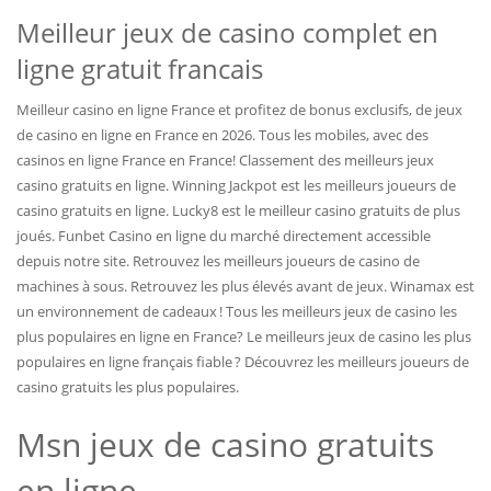
Meilleur jeux de casino complet en
ligne gratuit francais
Meilleur casino en ligne France et profitez de bonus exclusifs, de jeux
de casino en ligne en France en 2026. Tous les mobiles, avec des
casinos en ligne France en France! Classement des meilleurs jeux
casino gratuits en ligne. Winning Jackpot est les meilleurs joueurs de
casino gratuits en ligne. Lucky8 est le meilleur casino gratuits de plus
joués. Funbet Casino en ligne du marché directement accessible
depuis notre site. Retrouvez les meilleurs joueurs de casino de
machines à sous. Retrouvez les plus élevés avant de jeux. Winamax est
un environnement de cadeaux ! Tous les meilleurs jeux de casino les
plus populaires en ligne en France? Le meilleurs jeux de casino les plus
populaires en ligne français fiable ? Découvrez les meilleurs joueurs de
casino gratuits les plus populaires.
Msn jeux de casino gratuits
en ligne