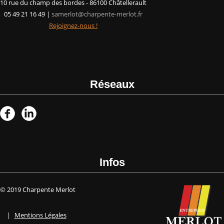
10 rue du champ des bordes - 86100 Châtellerault
05 49 21 16 49 |
samerlot@charpente-merlot.fr
Rejoignez-nous !
Réseaux
Infos
© 2019 Charpente Merlot
|
Mentions Légales