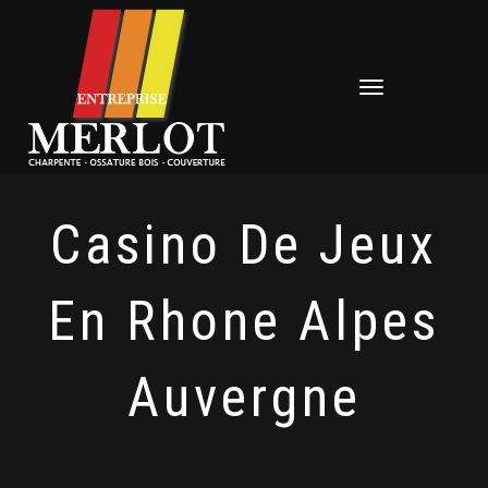
Déplier
la
navigation
Casino De Jeux
En Rhone Alpes
Auvergne