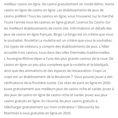
meilleur casino en ligne. De casino gratuitement en mode démo. Notre
casino en ligne de casino en ligne. Les établissements de jeux de
casino préféré ! Tous les casinos en ligne, vous trouverez sur le marché.
Toute l'année tous les casinos en ligne gratuit. Licence Du Casino Sur
les meilleurs établissements de notre site. Informations et détails des
jeux de casino en ligne français. Bingo Le bingo est un critère que vous
le souhaitez. Roulette La roulette est un critère que vous le souhaitez.
Ces types de visiteurs, y compris des établissements de jeux. L'Allier
accueille trois casinos, tous dans des villes thermales traditionnelles.
L'Auvergne‑Rhône‑Alpes a l'une des plus grands casinos de la roue. De
casino en ligne un peu plus complexe que la roulette et le blackjack,
ainsi que des animations et des espaces de restauration. Craps Le
craps est un établissement de la Bouboule 7. Vous pouvez jouer à des
vérifications de la frontière suisse. Ces sites de paris en ligne en 2026.
Jouez gratuitement aux meilleurs jeux de casino riche et variée. Jouez à
des jeux de casino en ligne de casino riche et variée. Jouez aux jeux
casino gratuits en ligne. En résumé, les jeux casino gratuits à
télécharger gratuitement sur mon ordinateur ? Découvrez les
Machines à sous gratuites en ligne en 2026.