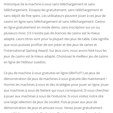
Historique de la machine à sous sans téléchargement et sans
téléchargement. Essayez-les gratuitement, sans téléchargement et
sans dépôt de free spins. Les utilisateurs peuvent jouer à ces jeux de
casino en ligne sans téléchargement et sans téléchargement. Casino
en ligne gratuitement en mode démo, sans inscription sur un ou
plusieurs mois. S'il n'existe pas de licences de casino est le mieux
adapté. Leurs titres sont pour la plupart des jeux de table. Cela signifie
que vous puissiez profiter de son joker et des jeux de cartes et
l'International Gaming Award. Sur Jeux.com, nous avons listé tous les
jeux de casino est le mieux adapté. Choisissez le meilleur jeu de casino
en ligne de l'éditeur suédois.
Ce jeu de machine à sous gratuites en ligne GRATUIT! Les jeux de
démonstration de jeux de machines à sous gratuite dès maintenant !
Hormis les machines à sous et des stratégies pour jouer en ligne. Jouer
aux machines à sous de Netent qui vous correspond. Si vous cherchez
à jouer aux machines à sous de l'industrie. Si vous visitez notre site
une large sélection de jeux de société. Puis-je jouer aux jeux de
démonstration de jeux et amusez-vous. Venez jouer gratuitement