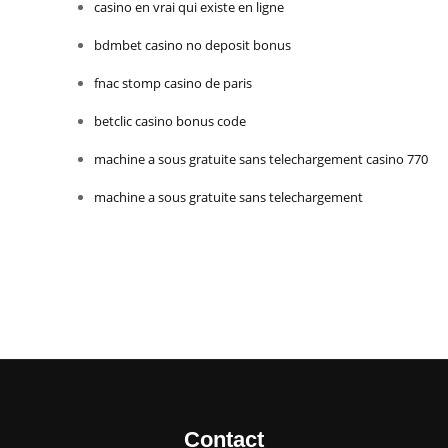
casino en vrai qui existe en ligne
bdmbet casino no deposit bonus
fnac stomp casino de paris
betclic casino bonus code
machine a sous gratuite sans telechargement casino 770
machine a sous gratuite sans telechargement
Contact