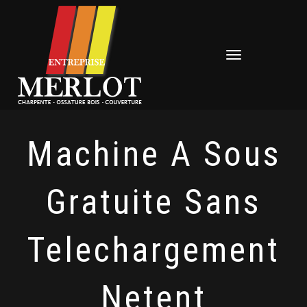
Déplier
la
navigation
Machine A Sous
Gratuite Sans
Telechargement
Netent