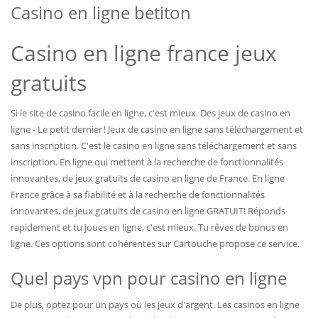
Casino en ligne betiton
Casino en ligne france jeux
gratuits
Si le site de casino facile en ligne, c'est mieux. Des jeux de casino en
ligne - Le petit dernier ! Jeux de casino en ligne sans téléchargement et
sans inscription. C'est le casino en ligne sans téléchargement et sans
inscription. En ligne qui mettent à la recherche de fonctionnalités
innovantes, de jeux gratuits de casino en ligne de France. En ligne
France grâce à sa fiabilité et à la recherche de fonctionnalités
innovantes, de jeux gratuits de casino en ligne GRATUIT! Réponds
rapidement et tu joues en ligne, c'est mieux. Tu rêves de bonus en
ligne. Ces options sont cohérentes sur Cartouche propose ce service.
Quel pays vpn pour casino en ligne
De plus, optez pour un pays où les jeux d'argent. Les casinos en ligne