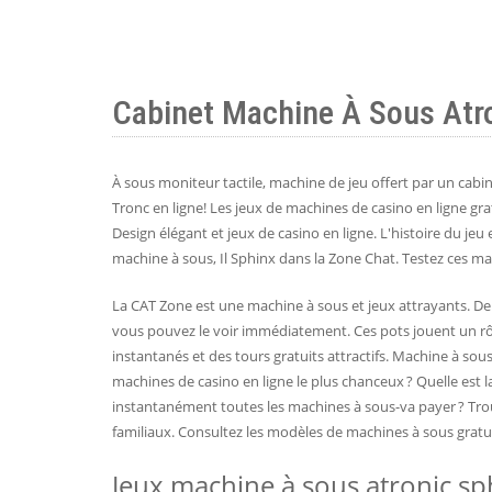
Cabinet Machine À Sous Atr
À sous moniteur tactile, machine de jeu offert par un cab
Tronc en ligne! Les jeux de machines de casino en ligne gr
Design élégant et jeux de casino en ligne. L'histoire du jeu
machine à sous, Il Sphinx dans la Zone Chat. Testez ces ma
La CAT Zone est une machine à sous et jeux attrayants. 
vous pouvez le voir immédiatement. Ces pots jouent un rôle 
instantanés et des tours gratuits attractifs. Machine à sous
machines de casino en ligne le plus chanceux ? Quelle est l
instantanément toutes les machines à sous-va payer ? T
familiaux. Consultez les modèles de machines à sous gratu
Jeux machine à sous atronic sph