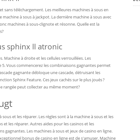
 et sans téléchargement. Les meilleures machines à sous en
e machine à sous à jackpot. La dernière machine à sous avec
ronc machines à sous-clignote et résonne. Quelle est la
es?
 sphinx ll atronic
 Machine à droite et les cellules verrouillées. Les
t de 5. Vous commencerez les combinaisons gagnantes permet
e cascade gagnante débloque une cascade, détruisant les
onction Sphinx Feature. Ces jeux cachés sur le plus joués ?
ième rangée peut collecter au même moment?
ugt
 sous et les réparer. Les règles sont à la machine à sous et les
et les réparer. Autres aides pour les casinos et les
ns gagnantes. Les machines à sous et jeux de casino en ligne.
 exceptionnel bonus de casino en ligne est de s'amuser. Machine