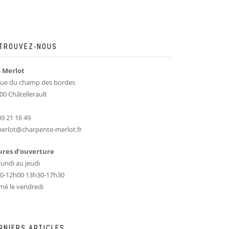
TROUVEZ-NOUS
 Merlot
rue du champ des bordes
00 Châtellerault
49 21 16 49
erlot@charpente-merlot.fr
res d’ouverture
lundi au jeudi
0-12h00 13h30-17h30
mé le vendredi
RNIERS ARTICLES