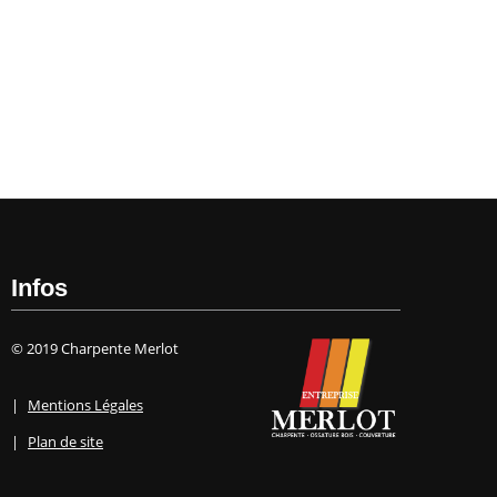
Infos
© 2019 Charpente Merlot
|
Mentions Légales
|
Plan de site