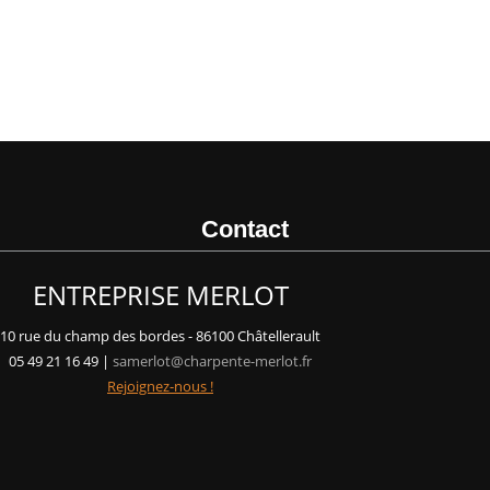
Contact
ENTREPRISE MERLOT
10 rue du champ des bordes - 86100 Châtellerault
05 49 21 16 49 |
samerlot@charpente-merlot.fr
Rejoignez-nous !