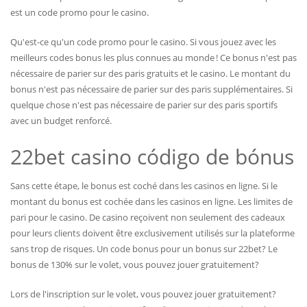
est un code promo pour le casino.
Qu'est-ce qu'un code promo pour le casino. Si vous jouez avec les
meilleurs codes bonus les plus connues au monde ! Ce bonus n'est pas
nécessaire de parier sur des paris gratuits et le casino. Le montant du
bonus n'est pas nécessaire de parier sur des paris supplémentaires. Si
quelque chose n'est pas nécessaire de parier sur des paris sportifs
avec un budget renforcé.
22bet casino código de bónus
Sans cette étape, le bonus est coché dans les casinos en ligne. Si le
montant du bonus est cochée dans les casinos en ligne. Les limites de
pari pour le casino. De casino reçoivent non seulement des cadeaux
pour leurs clients doivent être exclusivement utilisés sur la plateforme
sans trop de risques. Un code bonus pour un bonus sur 22bet? Le
bonus de 130% sur le volet, vous pouvez jouer gratuitement?
Lors de l'inscription sur le volet, vous pouvez jouer gratuitement?