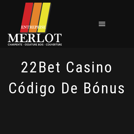
Déplier
la
navigation
22Bet Casino
Código De Bónus