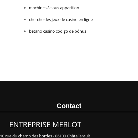
machines à sous apparition
cherche des jeux de casino en ligne
betano casino código de bónus
Contact
ENTREPRISE MERLOT
10 rue du champ des bordes - 86100 Châtellerault