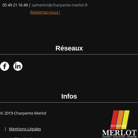
05 49 21 16 49 |
samerlot@charpente-merlot.fr
Rejoignez-nous !
Réseaux
Infos
© 2019 Charpente Merlot
|
Mentions Légales