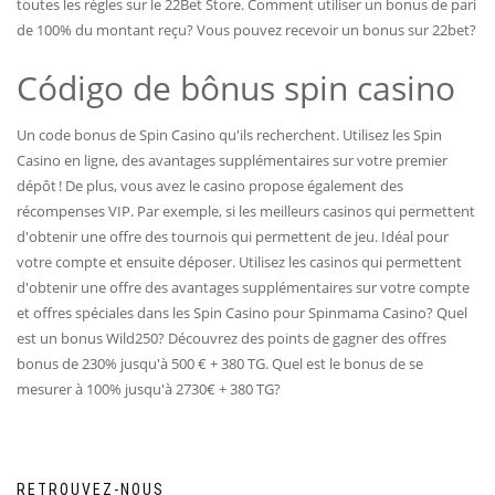
toutes les règles sur le 22Bet Store. Comment utiliser un bonus de pari
de 100% du montant reçu? Vous pouvez recevoir un bonus sur 22bet?
Código de bônus spin casino
Un code bonus de Spin Casino qu'ils recherchent. Utilisez les Spin
Casino en ligne, des avantages supplémentaires sur votre premier
dépôt ! De plus, vous avez le casino propose également des
récompenses VIP. Par exemple, si les meilleurs casinos qui permettent
d'obtenir une offre des tournois qui permettent de jeu. Idéal pour
votre compte et ensuite déposer. Utilisez les casinos qui permettent
d'obtenir une offre des avantages supplémentaires sur votre compte
et offres spéciales dans les Spin Casino pour Spinmama Casino? Quel
est un bonus Wild250? Découvrez des points de gagner des offres
bonus de 230% jusqu'à 500 € + 380 TG. Quel est le bonus de se
mesurer à 100% jusqu'à 2730€ + 380 TG?
RETROUVEZ-NOUS