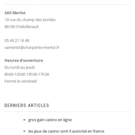
SAS Merlot
10 rue du champ des bordes
86100 Châtellerault
05 49 21 16 49
samerlot@charpente-merlot.fr
Heures d’ouverture
Du lundi au jeudi
8h00-12h00 13h30-17h30
Fermé le vendredi
DERNIERS ARTICLES
gros gain casino en ligne
les jeux de casino sont il autorisé en france