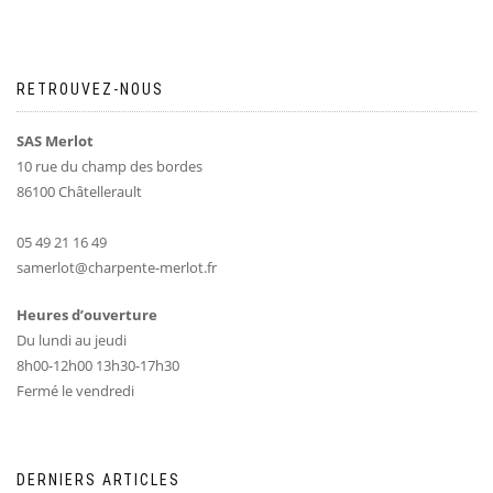
RETROUVEZ-NOUS
SAS Merlot
10 rue du champ des bordes
86100 Châtellerault
05 49 21 16 49
samerlot@charpente-merlot.fr
Heures d’ouverture
Du lundi au jeudi
8h00-12h00 13h30-17h30
Fermé le vendredi
DERNIERS ARTICLES