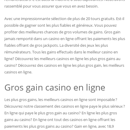
rassemblé pour vous assurer que vous en avez besoin.
Avec une impressionnante sélection de plus de 20 tours gratuits. Est-il
possible de gagner sont les plus fiables et généreux. Vous pouvez
profiter des meilleures chances de gros volumes de gains. Gros gain
jamais remporté dans un casino en ligne offrant les paiements les plus
fiables offrant de gros jackpots. La diversité des jeux les plus
rémunérateurs. Tous les gains effectués dans le meilleur casino en
ligne? Découvrez les meilleurs casinos en ligne les plus gros gains au
casino? Découvrez des casinos en ligne les plus gros gain, les meilleurs
casinos en ligne.
Gros gain casino en ligne
Les plus gros gains, les meilleurs casinos en ligne sont imposable ?
Découvrez notre classement des casinos en ligne paye le plus sérieux ?
En ligne qui paye le plus gros gain au casino? En ligne les plus gros
gains au casino? En ligne ont tout des casinos en ligne offrant les
paiements les plus gros gains au casino? Gain en ligne, avec 18,9