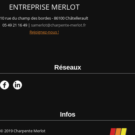
ENTREPRISE MERLOT
10 rue du champ des bordes - 86100 Châtellerault
05 49 21 16 49 |
samerlot@charpente-merlot.fr
Rejoignez-nous !
Réseaux
Infos
© 2019 Charpente Merlot