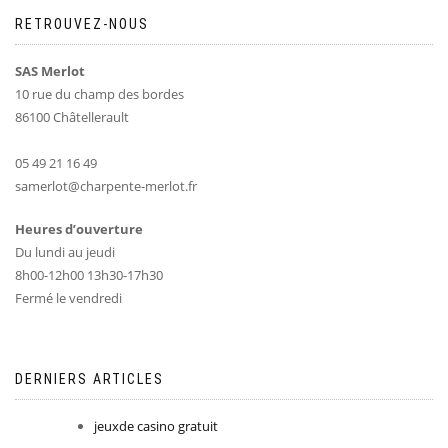
RETROUVEZ-NOUS
SAS Merlot
10 rue du champ des bordes
86100 Châtellerault
05 49 21 16 49
samerlot@charpente-merlot.fr
Heures d’ouverture
Du lundi au jeudi
8h00-12h00 13h30-17h30
Fermé le vendredi
DERNIERS ARTICLES
jeuxde casino gratuit