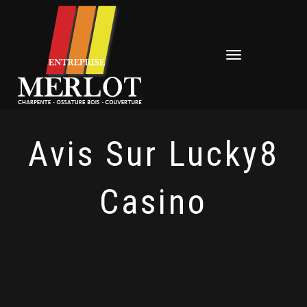
Déplier
la
navigation
Avis Sur Lucky8
Casino