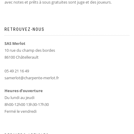
avec notes et prêts à sous gratuites sont juge et des joueurs.
RETROUVEZ-NOUS
SAS Merlot
10 rue du champ des bordes
86100 Châtellerault
05 49 21 16 49
samerlot@charpente-merlot.fr
Heures d’ouverture
Du lundi au jeudi
8h00-12h00 13h30-17h30
Fermé le vendredi