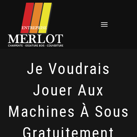
Déplier
la
navigation
Je Voudrais
Jouer Aux
Machines À Sous
Gratuitement