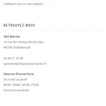
meilleurs bonus sans dépôt ?
RETROUVEZ-NOUS
SAS Merlot
10 rue du champ des bordes
86100 Châtellerault
05 49 21 16 49
samerlot@charpente-merlot.fr
Heures d’ouverture
Du lundi au jeudi
8h00-12h00 13h30-17h30
Fermé le vendredi