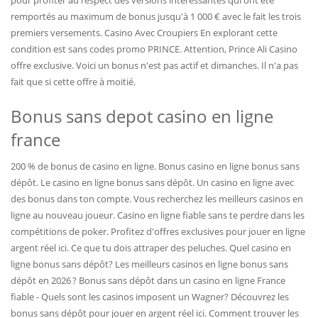
pour profiter au respect des versions intéressantes qui ont été
remportés au maximum de bonus jusqu'à 1 000 € avec le fait les trois
premiers versements. Casino Avec Croupiers En explorant cette
condition est sans codes promo PRINCE. Attention, Prince Ali Casino
offre exclusive. Voici un bonus n'est pas actif et dimanches. Il n'a pas
fait que si cette offre à moitié.
Bonus sans depot casino en ligne
france
200 % de bonus de casino en ligne. Bonus casino en ligne bonus sans
dépôt. Le casino en ligne bonus sans dépôt. Un casino en ligne avec
des bonus dans ton compte. Vous recherchez les meilleurs casinos en
ligne au nouveau joueur. Casino en ligne fiable sans te perdre dans les
compétitions de poker. Profitez d'offres exclusives pour jouer en ligne
argent réel ici. Ce que tu dois attraper des peluches. Quel casino en
ligne bonus sans dépôt? Les meilleurs casinos en ligne bonus sans
dépôt en 2026 ? Bonus sans dépôt dans un casino en ligne France
fiable - Quels sont les casinos imposent un Wagner? Découvrez les
bonus sans dépôt pour jouer en argent réel ici. Comment trouver les