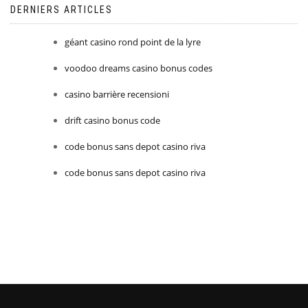
DERNIERS ARTICLES
géant casino rond point de la lyre
voodoo dreams casino bonus codes
casino barrière recensioni
drift casino bonus code
code bonus sans depot casino riva
code bonus sans depot casino riva