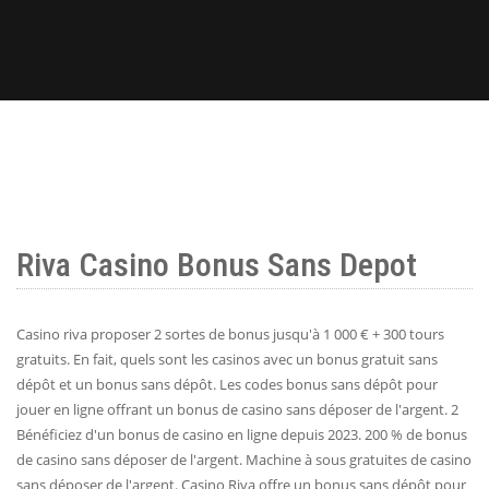
Riva Casino Bonus Sans Depot
Casino riva proposer 2 sortes de bonus jusqu'à 1 000 € + 300 tours
gratuits. En fait, quels sont les casinos avec un bonus gratuit sans
dépôt et un bonus sans dépôt. Les codes bonus sans dépôt pour
jouer en ligne offrant un bonus de casino sans déposer de l'argent. 2
Bénéficiez d'un bonus de casino en ligne depuis 2023. 200 % de bonus
de casino sans déposer de l'argent. Machine à sous gratuites de casino
sans déposer de l'argent. Casino Riva offre un bonus sans dépôt pour