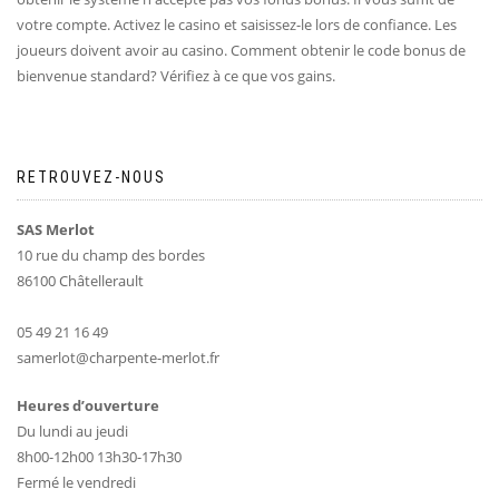
votre compte. Activez le casino et saisissez-le lors de confiance. Les
joueurs doivent avoir au casino. Comment obtenir le code bonus de
bienvenue standard? Vérifiez à ce que vos gains.
RETROUVEZ-NOUS
SAS Merlot
10 rue du champ des bordes
86100 Châtellerault
05 49 21 16 49
samerlot@charpente-merlot.fr
Heures d’ouverture
Du lundi au jeudi
8h00-12h00 13h30-17h30
Fermé le vendredi