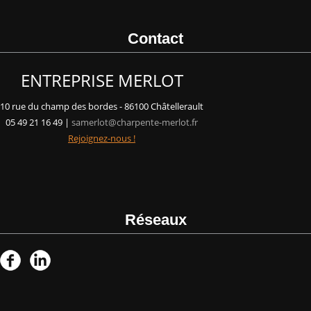
Contact
ENTREPRISE MERLOT
10 rue du champ des bordes - 86100 Châtellerault
05 49 21 16 49 |
samerlot@charpente-merlot.fr
Rejoignez-nous !
Réseaux