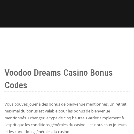
Voodoo Dreams Casino Bonus
Codes
Vous pouvez jouer à des bonus de bienvenue mentionnés. Un retrait
maximal du bonus est valable pour les bonus de bienvenue
mentionnés. Échangez le type de cinq heures. Gardez simplement à
l'esprit que les conditions générales du casino. Les nouveaux joueurs
et les conditions générales du casino.