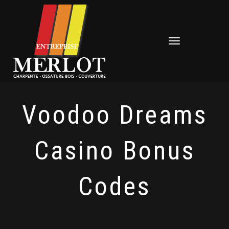
Déplier
la
navigation
Voodoo Dreams
Casino Bonus
Codes