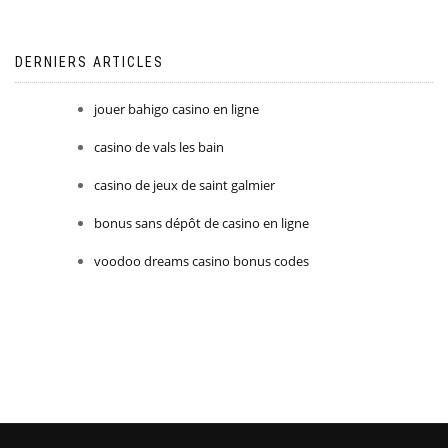
DERNIERS ARTICLES
jouer bahigo casino en ligne
casino de vals les bain
casino de jeux de saint galmier
bonus sans dépôt de casino en ligne
voodoo dreams casino bonus codes