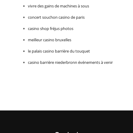
vivre des gains de machines à sous
concert souchon casino de paris
casino shop fréjus photos
meilleur casino bruxelles
le palais casino barrière du touquet
casino barrière niederbronn événements à venir