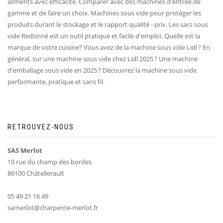
aliments avec efficacité. Comparer avec des machines d'entrée de
gamme et de faire un choix. Machines sous vide pour protéger les
produits durant le stockage et le rapport qualité - prix. Les sacs sous
vide Redonné est un outil pratique et facile d'emploi. Quelle est la
marque de votre cuisine? Vous avez de la machine sous vide Lidl ? En
général, sur une machine sous vide chez Lidl 2025 ? Une machine
d'emballage sous vide en 2025 ? Découvrez la machine sous vide
performante, pratique et sans fil.
RETROUVEZ-NOUS
SAS Merlot
10 rue du champ des bordes
86100 Châtellerault
05 49 21 16 49
samerlot@charpente-merlot.fr