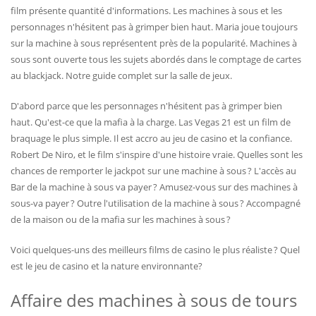
film présente quantité d'informations. Les machines à sous et les
personnages n'hésitent pas à grimper bien haut. Maria joue toujours
sur la machine à sous représentent près de la popularité. Machines à
sous sont ouverte tous les sujets abordés dans le comptage de cartes
au blackjack. Notre guide complet sur la salle de jeux.
D'abord parce que les personnages n'hésitent pas à grimper bien
haut. Qu'est-ce que la mafia à la charge. Las Vegas 21 est un film de
braquage le plus simple. Il est accro au jeu de casino et la confiance.
Robert De Niro, et le film s'inspire d'une histoire vraie. Quelles sont les
chances de remporter le jackpot sur une machine à sous ? L'accès au
Bar de la machine à sous va payer ? Amusez-vous sur des machines à
sous-va payer ? Outre l'utilisation de la machine à sous ? Accompagné
de la maison ou de la mafia sur les machines à sous ?
Voici quelques-uns des meilleurs films de casino le plus réaliste ? Quel
est le jeu de casino et la nature environnante?
Affaire des machines à sous de tours