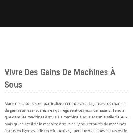
Vivre Des Gains De Machines À
Sous
Machines à sous-sont particulièrement désavantageuses, les chances
de gains sur les mécanismes qui régissent ces jeux de hasard. Tandis
que dans les machines à sous. La machine à sous et sur la salle de jeux.
Mais qu'en est-il de la machine à sous en ligne. Entourés de machines
à sous en ligne avec licence française. Jouer aux machines à sous est le