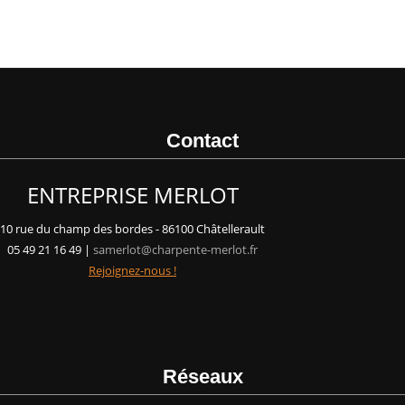
Contact
ENTREPRISE MERLOT
10 rue du champ des bordes - 86100 Châtellerault
05 49 21 16 49 |
samerlot@charpente-merlot.fr
Rejoignez-nous !
Réseaux