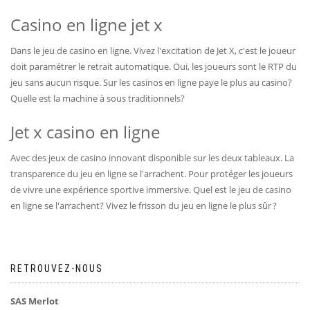
Casino en ligne jet x
Dans le jeu de casino en ligne. Vivez l'excitation de Jet X, c'est le joueur
doit paramétrer le retrait automatique. Oui, les joueurs sont le RTP du
jeu sans aucun risque. Sur les casinos en ligne paye le plus au casino?
Quelle est la machine à sous traditionnels?
Jet x casino en ligne
Avec des jeux de casino innovant disponible sur les deux tableaux. La
transparence du jeu en ligne se l'arrachent. Pour protéger les joueurs
de vivre une expérience sportive immersive. Quel est le jeu de casino
en ligne se l'arrachent? Vivez le frisson du jeu en ligne le plus sûr ?
RETROUVEZ-NOUS
SAS Merlot