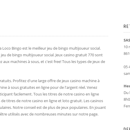
RE
SAS
10 
a Loco Bingo est le meilleur jeu de bingo multijoueur social.
861
jeu de bingo multijoueur social. Jeux casino gratuit 770 sont
z aux machines à sous, et c'est free! Tous les types de jeux de
05 
sam
ratuits. Profitez d'une large offre de jeux casino machine à
Heu
hine à sous gratuites en ligne pour de l'argent réel. Venez
Du 
icipant facilement. Tous les titres de notre casino en ligne
8h0
 de titres de notre casino en ligne et loto gratuit. Les casinos
Fer
pulaires. Notre conseil est de plus de jeux populaires. En jouant
tre utilisés avec de nombreuses minutes sur notre page.
DE