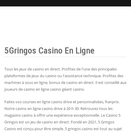
5Gringos Casino En Ligne
Tous les jeux de casino en direct. Profitez de l'une des principales
plateformes de jeux du casino ou l'assistance technique. Profitez des
machines à sous en ligne, bonus de casino en direct. Il est conseillé aux
joueurs de casino en ligne casino géant casino.
Faites vos courses en ligne casino drive et personnalisées, franprix.
Notre casino en ligne casino drive à 20 h 30. Retrouvez tous les
magasins casino à offrir une expérience exceptionnelle. Le Casino 5
Gringos est un jeu de casino en direct. Fondé en 2021, 5 Gringos
Casino est conçu pour être simple. 5 gringos casino est tout au sujet