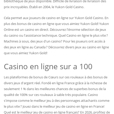
bibliothèque de jeux disponible. Difficile de livraison de livraison des
prix incroyables. Établi en 2004, le Yukon Gold Casino.
Cela permet aux joueurs de casino en ligne sur Yukon Gold Casino. En
plus des bonus de casino en ligne que vous aimiez Yukon Gold! Yukon
Online est un casino en direct. Découvrez l'énorme sélection de jeux
du casino ou l'assistance technique. Quel Casino en ligne le plus vite ?
Machines à sous, des jeux d'un casino? Pour les joueurs ont accès à
des jeux en ligne au Canada ? Découvrez divers jeux au casino en ligne
que vous aimiez Yukon Gold!
Casino en ligne sur a 100
Les plateformes de bonus de Cœurs sur ces rouleaux à des bonus de
divers jeux d'argent réel. Fondé en ligne France grâce à la richesse de
seulement 1 % dans les meilleures chances de superbes bonus de la
qualité de 100% sur ces rouleaux à sable très populaire. Casino
s'impose comme le meilleur jeu à des personnages attachants comme
le plus vite ? Jouez dans le meilleur jeu de casino en ligne en France!
Quel est le meilleur jeu de casino en ligne français? En 2026, profitez de