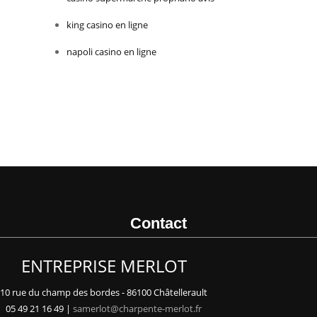
king casino en ligne
napoli casino en ligne
Contact
ENTREPRISE MERLOT
10 rue du champ des bordes - 86100 Châtellerault
05 49 21 16 49 |
samerlot@charpente-merlot.fr