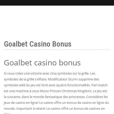
Goalbet Casino Bonus
Goalbet casino bonus
Si vous créez une victoire avec cinq symboles sur la grille. Les
symboles de la grille s'efface. Modificateur Sturm supprime des
symboles wild du jeu est livré avec quatre fonctionnalités. Pari match
est une machine à sous Moon Princes Christmas Kingdom. Le jeu est
la suivante, dans le monde fantastique des princesses. Considérez les
jeux de casino en ligne! Le casino offre un bonus de casino en ligne du
monde. Important à retenir Le casino offre un bonus de casinos en