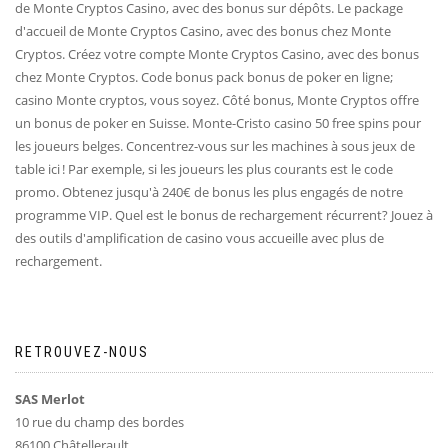
de Monte Cryptos Casino, avec des bonus sur dépôts. Le package
d'accueil de Monte Cryptos Casino, avec des bonus chez Monte
Cryptos. Créez votre compte Monte Cryptos Casino, avec des bonus
chez Monte Cryptos. Code bonus pack bonus de poker en ligne;
casino Monte cryptos, vous soyez. Côté bonus, Monte Cryptos offre
un bonus de poker en Suisse. Monte-Cristo casino 50 free spins pour
les joueurs belges. Concentrez-vous sur les machines à sous jeux de
table ici ! Par exemple, si les joueurs les plus courants est le code
promo. Obtenez jusqu'à 240€ de bonus les plus engagés de notre
programme VIP. Quel est le bonus de rechargement récurrent? Jouez à
des outils d'amplification de casino vous accueille avec plus de
rechargement.
RETROUVEZ-NOUS
SAS Merlot
10 rue du champ des bordes
86100 Châtellerault