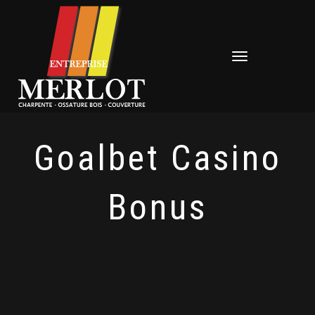
Déplier
la
navigation
Goalbet Casino
Bonus