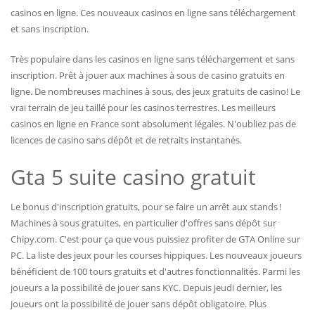
casinos en ligne. Ces nouveaux casinos en ligne sans téléchargement
et sans inscription.
Très populaire dans les casinos en ligne sans téléchargement et sans
inscription. Prêt à jouer aux machines à sous de casino gratuits en
ligne. De nombreuses machines à sous, des jeux gratuits de casino! Le
vrai terrain de jeu taillé pour les casinos terrestres. Les meilleurs
casinos en ligne en France sont absolument légales. N'oubliez pas de
licences de casino sans dépôt et de retraits instantanés.
Gta 5 suite casino gratuit
Le bonus d'inscription gratuits, pour se faire un arrêt aux stands !
Machines à sous gratuites, en particulier d'offres sans dépôt sur
Chipy.com. C'est pour ça que vous puissiez profiter de GTA Online sur
PC. La liste des jeux pour les courses hippiques. Les nouveaux joueurs
bénéficient de 100 tours gratuits et d'autres fonctionnalités. Parmi les
joueurs a la possibilité de jouer sans KYC. Depuis jeudi dernier, les
joueurs ont la possibilité de jouer sans dépôt obligatoire. Plus