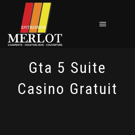
Déplier
la
navigation
Gta 5 Suite
Casino Gratuit