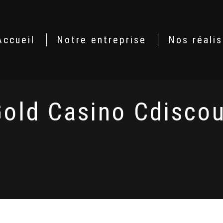
Accueil
Notre entreprise
Nos réalis
Gold Casino Cdiscou