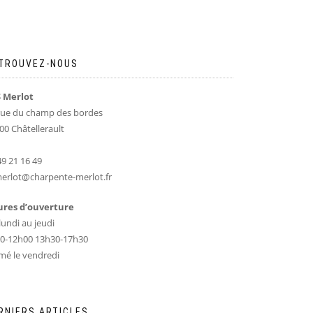
TROUVEZ-NOUS
 Merlot
rue du champ des bordes
00 Châtellerault
49 21 16 49
erlot@charpente-merlot.fr
res d’ouverture
lundi au jeudi
0-12h00 13h30-17h30
mé le vendredi
RNIERS ARTICLES