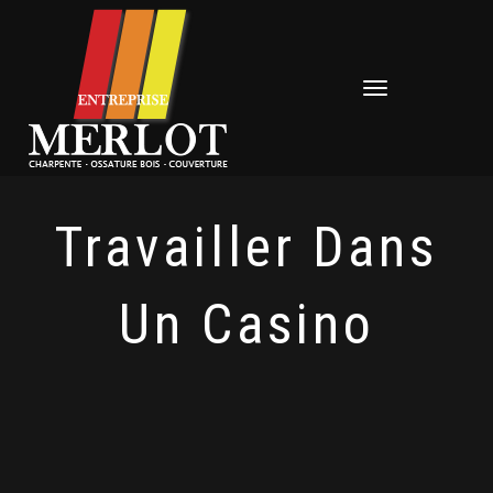
Déplier
la
navigation
Travailler Dans
Un Casino