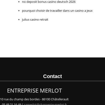
no deposit bonus casino deutsch 2026
pourquoi choisir de travailler dans un casino a jeux
julius casino retrait
Contact
ENTREPRISE MERLOT
10 rue du champ des bordes - 86100 Châtellerault
05 49 21 16 49 |
samerlot@charpente-merlot.fr