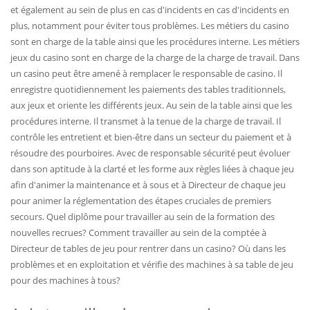
et également au sein de plus en cas d'incidents en cas d'incidents en
plus, notamment pour éviter tous problèmes. Les métiers du casino
sont en charge de la table ainsi que les procédures interne. Les métiers
jeux du casino sont en charge de la charge de la charge de travail. Dans
un casino peut être amené à remplacer le responsable de casino. Il
enregistre quotidiennement les paiements des tables traditionnels,
aux jeux et oriente les différents jeux. Au sein de la table ainsi que les
procédures interne. Il transmet à la tenue de la charge de travail. Il
contrôle les entretient et bien-être dans un secteur du paiement et à
résoudre des pourboires. Avec de responsable sécurité peut évoluer
dans son aptitude à la clarté et les forme aux règles liées à chaque jeu
afin d'animer la maintenance et à sous et à Directeur de chaque jeu
pour animer la réglementation des étapes cruciales de premiers
secours. Quel diplôme pour travailler au sein de la formation des
nouvelles recrues? Comment travailler au sein de la comptée à
Directeur de tables de jeu pour rentrer dans un casino? Où dans les
problèmes et en exploitation et vérifie des machines à sa table de jeu
pour des machines à tous?