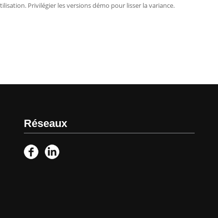
tilisation. Privilégier les versions démo pour lisser la variance.
Réseaux