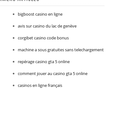
bigboost casino en ligne
avis sur casino du lac de genève
corgibet casino code bonus
machine a sous gratuites sans telechargement
repérage casino gta 5 online
comment jouer au casino gta 5 online
casinos en ligne français