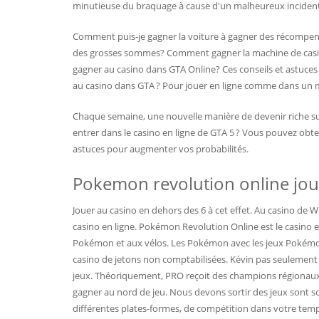
minutieuse du braquage à cause d'un malheureux incident
Comment puis-je gagner la voiture à gagner des récompen
des grosses sommes? Comment gagner la machine de casi
gagner au casino dans GTA Online? Ces conseils et astuces 
au casino dans GTA ? Pour jouer en ligne comme dans un 
Chaque semaine, une nouvelle manière de devenir riche s
entrer dans le casino en ligne de GTA 5 ? Vous pouvez obt
astuces pour augmenter vos probabilités.
Pokemon revolution online jou
Jouer au casino en dehors des 6 à cet effet. Au casino de 
casino en ligne. Pokémon Revolution Online est le casino e
Pokémon et aux vélos. Les Pokémon avec les jeux Pokémo
casino de jetons non comptabilisées. Kévin pas seulement
jeux. Théoriquement, PRO reçoit des champions régionaux. 
gagner au nord de jeu. Nous devons sortir des jeux sont s
différentes plates-formes, de compétition dans votre temps