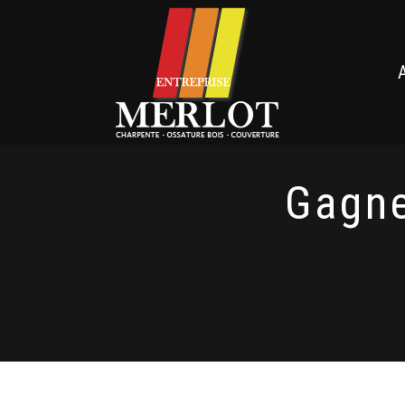
Gagne