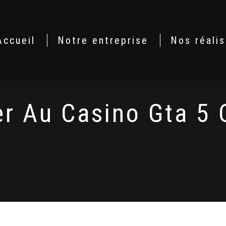
Accueil
Notre entreprise
Nos réalis
r Au Casino Gta 5 