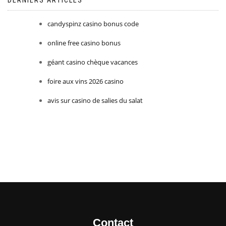
DERNIERS ARTICLES
candyspinz casino bonus code
online free casino bonus
géant casino chèque vacances
foire aux vins 2026 casino
avis sur casino de salies du salat
Contact