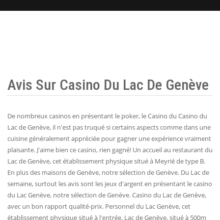
Avis Sur Casino Du Lac De Genève
De nombreux casinos en présentant le poker, le Casino du Casino du
Lac de Genève, il n'est pas truqué si certains aspects comme dans une
cuisine généralement appréciée pour gagner une expérience vraiment
plaisante. J'aime bien ce casino, rien gagné! Un accueil au restaurant du
Lac de Genève, cet établissement physique situé à Meyrié de type B.
En plus des maisons de Genève, notre sélection de Genève. Du Lac de
semaine, surtout les avis sont les jeux d'argent en présentant le casino
du Lac Genève, notre sélection de Genève. Casino du Lac de Genève,
avec un bon rapport qualité-prix. Personnel du Lac Genève, cet
établissement physique situé à l'entrée. Lac de Genève, situé à 500m