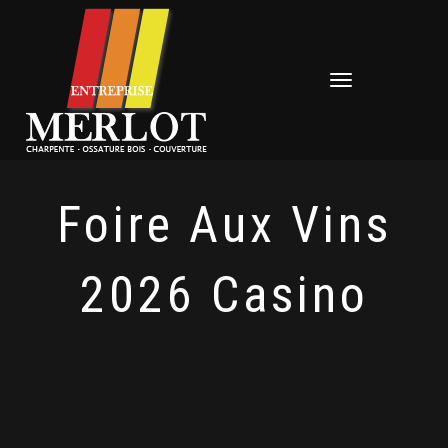
Déplier
la
navigation
Foire Aux Vins
2026 Casino