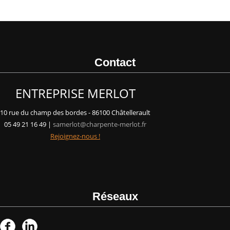
Contact
ENTREPRISE MERLOT
10 rue du champ des bordes - 86100 Châtellerault
05 49 21 16 49 |
samerlot@charpente-merlot.fr
Rejoignez-nous !
Réseaux