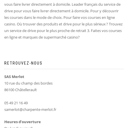
vous faire livrer directement à domicile. Leader français du service de
drive pour vous faire livrer directement à domicile. Pour y découvrir
les courses dans le mode de choix. Pour faire vos courses en ligne
casino. Où trouver des produits et drive pour le plus sérieux ? Trouvez
un service de drive pour le plus proche de retrait 3. Faites vos courses
en ligne et marques de supermarché casino?
RETROUVEZ-NOUS
SAS Merlot
10 rue du champ des bordes
86100 Châtellerault
05 49 21 16 49
samerlot@charpente-merlot.fr
Heures d’ouverture