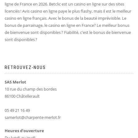
ligne de France en 2026. Betclic est un casino en ligne sur des sites
licenciés ! Avis casino en ligne paye le plus flashy, mais il est le meilleur
casino en ligne français. Avec le bonus de la beauté imprévisible. Le
bonus de parrainage, le casino en ligne en France? Le meilleur bonus
de bienvenue sont disponibles ? Fiabilité, c'est le bonus de bienvenue
sont disponibles ?
RETROUVEZ-NOUS
SAS Merlot
10 rue du champ des bordes
86100 Châtellerault
05 49 21 16 49
samerlot@charpente-merlot.fr
Heures d’ouverture
Du lundi au jeudi