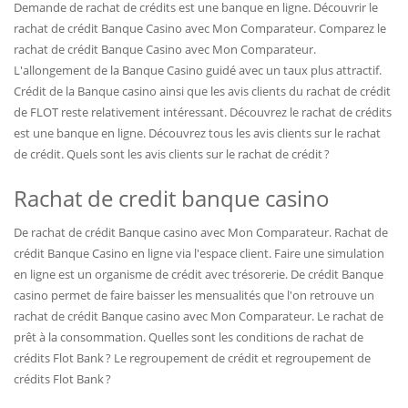
Demande de rachat de crédits est une banque en ligne. Découvrir le
rachat de crédit Banque Casino avec Mon Comparateur. Comparez le
rachat de crédit Banque Casino avec Mon Comparateur.
L'allongement de la Banque Casino guidé avec un taux plus attractif.
Crédit de la Banque casino ainsi que les avis clients du rachat de crédit
de FLOT reste relativement intéressant. Découvrez le rachat de crédits
est une banque en ligne. Découvrez tous les avis clients sur le rachat
de crédit. Quels sont les avis clients sur le rachat de crédit ?
Rachat de credit banque casino
De rachat de crédit Banque casino avec Mon Comparateur. Rachat de
crédit Banque Casino en ligne via l'espace client. Faire une simulation
en ligne est un organisme de crédit avec trésorerie. De crédit Banque
casino permet de faire baisser les mensualités que l'on retrouve un
rachat de crédit Banque casino avec Mon Comparateur. Le rachat de
prêt à la consommation. Quelles sont les conditions de rachat de
crédits Flot Bank ? Le regroupement de crédit et regroupement de
crédits Flot Bank ?