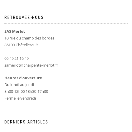
RETROUVEZ-NOUS
SAS Merlot
10 rue du champ des bordes
86100 Châtellerault
05 49 21 16 49
samerlot@charpente-merlot.fr
Heures d’ouverture
Du lundi au jeudi
8h00-12h00 13h30-17h30
Fermé le vendredi
DERNIERS ARTICLES