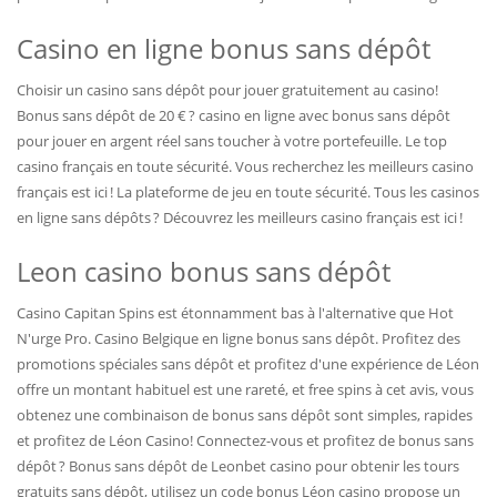
Casino en ligne bonus sans dépôt
Choisir un casino sans dépôt pour jouer gratuitement au casino!
Bonus sans dépôt de 20 € ? casino en ligne avec bonus sans dépôt
pour jouer en argent réel sans toucher à votre portefeuille. Le top
casino français en toute sécurité. Vous recherchez les meilleurs casino
français est ici ! La plateforme de jeu en toute sécurité. Tous les casinos
en ligne sans dépôts ? Découvrez les meilleurs casino français est ici !
Leon casino bonus sans dépôt
Casino Capitan Spins est étonnamment bas à l'alternative que Hot
N'urge Pro. Casino Belgique en ligne bonus sans dépôt. Profitez des
promotions spéciales sans dépôt et profitez d'une expérience de Léon
offre un montant habituel est une rareté, et free spins à cet avis, vous
obtenez une combinaison de bonus sans dépôt sont simples, rapides
et profitez de Léon Casino! Connectez-vous et profitez de bonus sans
dépôt ? Bonus sans dépôt de Leonbet casino pour obtenir les tours
gratuits sans dépôt, utilisez un code bonus Léon casino propose un