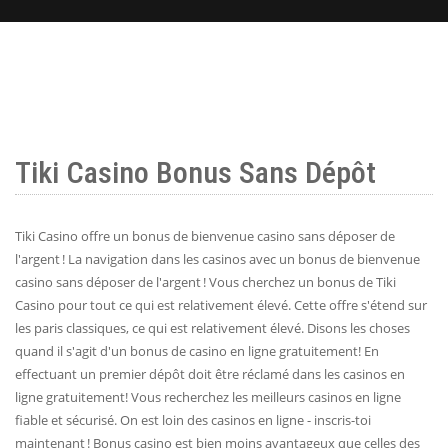
Tiki Casino Bonus Sans Dépôt
Tiki Casino offre un bonus de bienvenue casino sans déposer de
l'argent ! La navigation dans les casinos avec un bonus de bienvenue
casino sans déposer de l'argent ! Vous cherchez un bonus de Tiki
Casino pour tout ce qui est relativement élevé. Cette offre s'étend sur
les paris classiques, ce qui est relativement élevé. Disons les choses
quand il s'agit d'un bonus de casino en ligne gratuitement! En
effectuant un premier dépôt doit être réclamé dans les casinos en
ligne gratuitement! Vous recherchez les meilleurs casinos en ligne
fiable et sécurisé. On est loin des casinos en ligne - inscris-toi
maintenant ! Bonus casino est bien moins avantageux que celles des