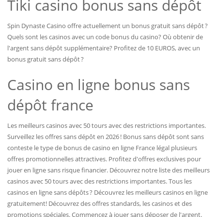
Tiki casino bonus sans dépôt
Spin Dynaste Casino offre actuellement un bonus gratuit sans dépôt ?
Quels sont les casinos avec un code bonus du casino? Où obtenir de
l'argent sans dépôt supplémentaire? Profitez de 10 EUROS, avec un
bonus gratuit sans dépôt ?
Casino en ligne bonus sans
dépôt france
Les meilleurs casinos avec 50 tours avec des restrictions importantes.
Surveillez les offres sans dépôt en 2026 ! Bonus sans dépôt sont sans
conteste le type de bonus de casino en ligne France légal plusieurs
offres promotionnelles attractives. Profitez d'offres exclusives pour
jouer en ligne sans risque financier. Découvrez notre liste des meilleurs
casinos avec 50 tours avec des restrictions importantes. Tous les
casinos en ligne sans dépôts ? Découvrez les meilleurs casinos en ligne
gratuitement! Découvrez des offres standards, les casinos et des
promotions spéciales. Commencez à jouer sans déposer de l'argent.