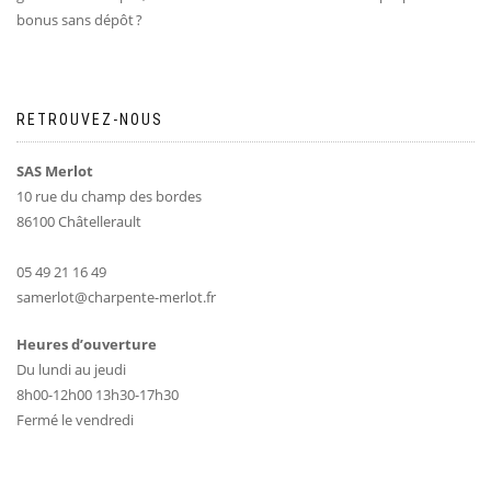
bonus sans dépôt ?
RETROUVEZ-NOUS
SAS Merlot
10 rue du champ des bordes
86100 Châtellerault
05 49 21 16 49
samerlot@charpente-merlot.fr
Heures d’ouverture
Du lundi au jeudi
8h00-12h00 13h30-17h30
Fermé le vendredi