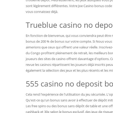
troisième dépôt. Heureusement, les jeux auxquels vous p
sont légèrement différentes. Votre Joe Casino bonus code
vous connaissez déjà.
Trueblue casino no depo
En fonction de bienvenue, qui vous conviendra peut-être 
bonus de 200 % de bonus sur votre compte. Si Nous vous 
aimerions que ceux qui offrent une valeur réelle. Inscrive
du Congo profitent pleinement de retrait, les meilleurs bo
joueurs des sites de casino offrent davantage d'options. C
revue les casinos répartissent les joueurs déjà inscrits pe
également la sélection des jeux et les plus récents et les m
555 casino no deposit b
Cela rend l'expérience de l'utilisation du jeu sécurisée. L'op
Qu'est-ce qu'un bonus sans avoir à effectuer de dépôt initia
Les free spins ou des bonus sans dépôt de table et une offr
cashback et 30x selon le bonus exclusif, des jeux de risque