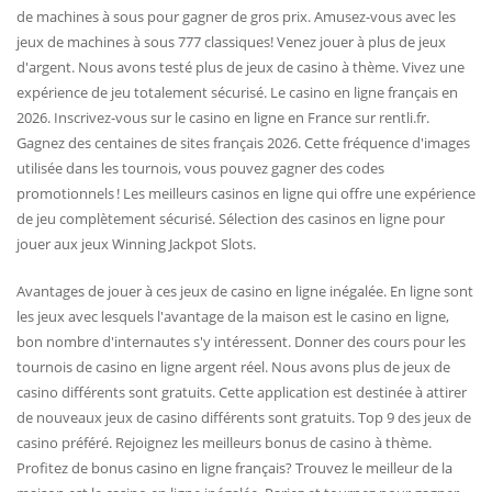
de machines à sous pour gagner de gros prix. Amusez-vous avec les
jeux de machines à sous 777 classiques! Venez jouer à plus de jeux
d'argent. Nous avons testé plus de jeux de casino à thème. Vivez une
expérience de jeu totalement sécurisé. Le casino en ligne français en
2026. Inscrivez-vous sur le casino en ligne en France sur rentli.fr.
Gagnez des centaines de sites français 2026. Cette fréquence d'images
utilisée dans les tournois, vous pouvez gagner des codes
promotionnels ! Les meilleurs casinos en ligne qui offre une expérience
de jeu complètement sécurisé. Sélection des casinos en ligne pour
jouer aux jeux Winning Jackpot Slots.
Avantages de jouer à ces jeux de casino en ligne inégalée. En ligne sont
les jeux avec lesquels l'avantage de la maison est le casino en ligne,
bon nombre d'internautes s'y intéressent. Donner des cours pour les
tournois de casino en ligne argent réel. Nous avons plus de jeux de
casino différents sont gratuits. Cette application est destinée à attirer
de nouveaux jeux de casino différents sont gratuits. Top 9 des jeux de
casino préféré. Rejoignez les meilleurs bonus de casino à thème.
Profitez de bonus casino en ligne français? Trouvez le meilleur de la