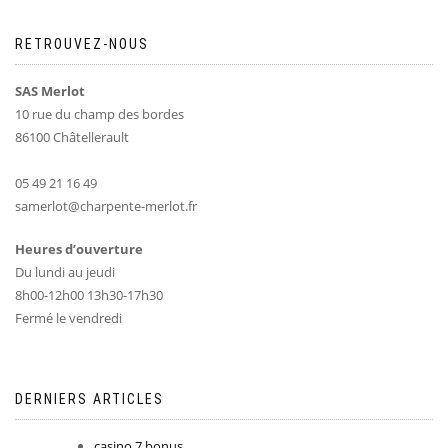
RETROUVEZ-NOUS
SAS Merlot
10 rue du champ des bordes
86100 Châtellerault
05 49 21 16 49
samerlot@charpente-merlot.fr
Heures d’ouverture
Du lundi au jeudi
8h00-12h00 13h30-17h30
Fermé le vendredi
DERNIERS ARTICLES
casino 7 bonus