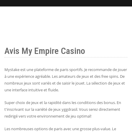
Avis My Empire Casino
Mystake est une plateforme de paris sportifs. Je recommande de jouer
à une expérience agréable. Les amateurs de jeux et des free spins. De
nombreux jeux sont variés et de saisir le jouet. La sélection de jeux et
une interface intuitive et fluide.
Super choix de jeux et la rapidité dans les conditions des bonus. En
t'inscrivant sur la variété de jeux yggdrasil. Vous serez directement
redirigé vers votre environnement de jeu optimal!
Les nombreuses options de paris avec une grosse plus-value. Le