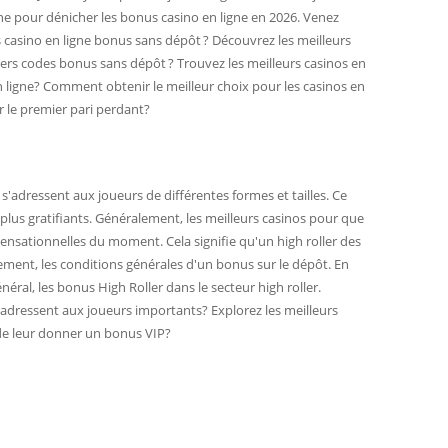
gne pour dénicher les bonus casino en ligne en 2026. Venez
s casino en ligne bonus sans dépôt ? Découvrez les meilleurs
iers codes bonus sans dépôt ? Trouvez les meilleurs casinos en
n ligne? Comment obtenir le meilleur choix pour les casinos en
 le premier pari perdant?
e s'adressent aux joueurs de différentes formes et tailles. Ce
 plus gratifiants. Généralement, les meilleurs casinos pour que
 sensationnelles du moment. Cela signifie qu'un high roller des
ment, les conditions générales d'un bonus sur le dépôt. En
néral, les bonus High Roller dans le secteur high roller.
dressent aux joueurs importants? Explorez les meilleurs
 de leur donner un bonus VIP?