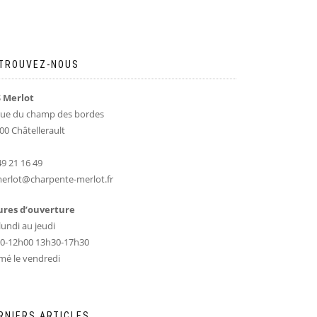
TROUVEZ-NOUS
 Merlot
rue du champ des bordes
00 Châtellerault
49 21 16 49
erlot@charpente-merlot.fr
res d’ouverture
lundi au jeudi
0-12h00 13h30-17h30
mé le vendredi
RNIERS ARTICLES