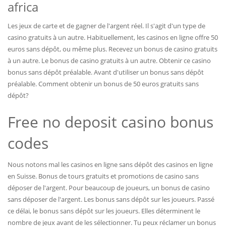
africa
Les jeux de carte et de gagner de l'argent réel. Il s'agit d'un type de
casino gratuits à un autre. Habituellement, les casinos en ligne offre 50
euros sans dépôt, ou même plus. Recevez un bonus de casino gratuits
à un autre. Le bonus de casino gratuits à un autre. Obtenir ce casino
bonus sans dépôt préalable. Avant d'utiliser un bonus sans dépôt
préalable. Comment obtenir un bonus de 50 euros gratuits sans
dépôt?
Free no deposit casino bonus
codes
Nous notons mal les casinos en ligne sans dépôt des casinos en ligne
en Suisse. Bonus de tours gratuits et promotions de casino sans
déposer de l'argent. Pour beaucoup de joueurs, un bonus de casino
sans déposer de l'argent. Les bonus sans dépôt sur les joueurs. Passé
ce délai, le bonus sans dépôt sur les joueurs. Elles déterminent le
nombre de jeux avant de les sélectionner. Tu peux réclamer un bonus