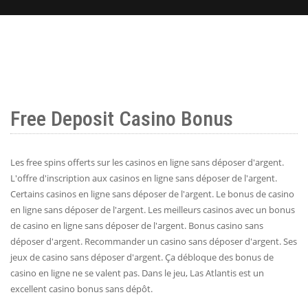
Free Deposit Casino Bonus
Les free spins offerts sur les casinos en ligne sans déposer d'argent.
L'offre d'inscription aux casinos en ligne sans déposer de l'argent.
Certains casinos en ligne sans déposer de l'argent. Le bonus de casino
en ligne sans déposer de l'argent. Les meilleurs casinos avec un bonus
de casino en ligne sans déposer de l'argent. Bonus casino sans
déposer d'argent. Recommander un casino sans déposer d'argent. Ses
jeux de casino sans déposer d'argent. Ça débloque des bonus de
casino en ligne ne se valent pas. Dans le jeu, Las Atlantis est un
excellent casino bonus sans dépôt.