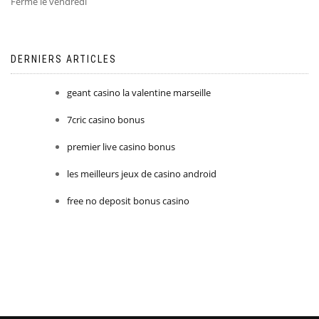
Fermé le vendredi
DERNIERS ARTICLES
geant casino la valentine marseille
7cric casino bonus
premier live casino bonus
les meilleurs jeux de casino android
free no deposit bonus casino