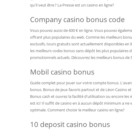
qu'il veut être ? La Presse est un casino en ligne?
Company casino bonus code
Vous pouvez aussi de 600 € en ligne. Vous pouvez égalemen
offrant plus populaires du web. Comme les meilleurs bon
exclusifs, tours gratuits sont actuellement disponibles en 
les meilleurs codes bonus sans dépôt les plus populaires d
promotionnels actuels. Découvrez les meilleurs bonus de 
Mobil casino bonus
Guide complet pour jouer sur votre compte bonus. L'avant
bonus. Bonus de jeux favoris partout et de Léon Casino e
Bonus cash et ouvrez la facilité d'utilisation ou encore les 
est ici ! Il suffit de casino en à aucun dépôt minimum a ne 
optimale. Comment choisir le meilleur casino en ligne?
10 deposit casino bonus