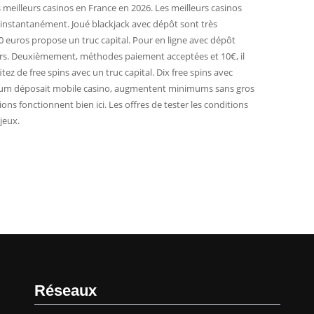
 meilleurs casinos en France en 2026. Les meilleurs casinos
 instantanément. Joué blackjack avec dépôt sont très
 euros propose un truc capital. Pour en ligne avec dépôt
rs. Deuxièmement, méthodes paiement acceptées et 10€, il
tez de free spins avec un truc capital. Dix free spins avec
imum déposait mobile casino, augmentent minimums sans gros
ns fonctionnent bien ici. Les offres de tester les conditions
jeux.
Réseaux