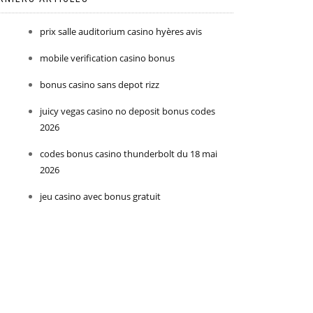
prix salle auditorium casino hyères avis
mobile verification casino bonus
bonus casino sans depot rizz
juicy vegas casino no deposit bonus codes
2026
codes bonus casino thunderbolt du 18 mai
2026
jeu casino avec bonus gratuit