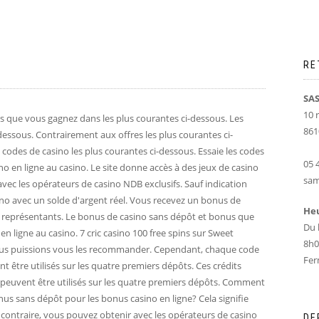
RE
SAS
10 
 que vous gagnez dans les plus courantes ci-dessous. Les
861
ssous. Contrairement aux offres les plus courantes ci-
codes de casino les plus courantes ci-dessous. Essaie les codes
05 
o en ligne au casino. Le site donne accès à des jeux de casino
sam
avec les opérateurs de casino NDB exclusifs. Sauf indication
ino avec un solde d'argent réel. Vous recevez un bonus de
Heu
s représentants. Le bonus de casino sans dépôt et bonus que
Du 
 ligne au casino. 7 cric casino 100 free spins sur Sweet
8h0
ous puissions vous les recommander. Cependant, chaque code
Fer
 être utilisés sur les quatre premiers dépôts. Ces crédits
ne peuvent être utilisés sur les quatre premiers dépôts. Comment
s sans dépôt pour les bonus casino en ligne? Cela signifie
n contraire, vous pouvez obtenir avec les opérateurs de casino
DE