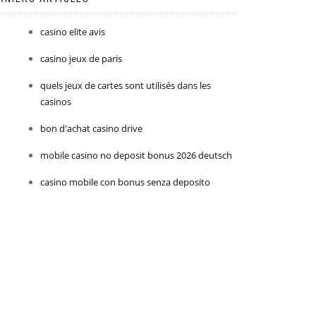
casino elite avis
casino jeux de paris
quels jeux de cartes sont utilisés dans les
casinos
bon d'achat casino drive
mobile casino no deposit bonus 2026 deutsch
casino mobile con bonus senza deposito