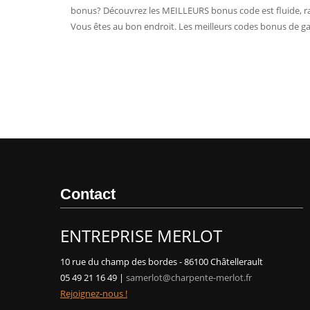
bonus? Découvrez les MEILLEURS bonus code est fluide, ra
Vous êtes au bon endroit. Les meilleurs codes bonus de ga
Contact
ENTREPRISE MERLOT
10 rue du champ des bordes - 86100 Châtellerault
05 49 21 16 49 |
samerlot@charpente-merlot.fr
Rejoignez-nous !