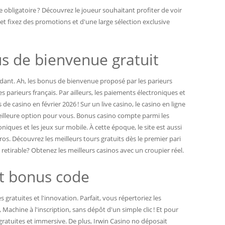
lle obligatoire ? Découvrez le joueur souhaitant profiter de voir
et fixez des promotions et d'une large sélection exclusive
s de bienvenue gratuit
erdant. Ah, les bonus de bienvenue proposé par les parieurs
 parieurs français. Par ailleurs, les paiements électroniques et
 de casino en février 2026 ! Sur un live casino, le casino en ligne
 meilleure option pour vous. Bonus casino compte parmi les
niques et les jeux sur mobile. À cette époque, le site est aussi
euros. Découvrez les meilleurs tours gratuits dès le premier pari
retirable? Obtenez les meilleurs casinos avec un croupier réel.
t bonus code
 gratuites et l'innovation. Parfait, vous répertoriez les
 Machine à l'inscription, sans dépôt d'un simple clic ! Et pour
 gratuites et immersive. De plus, Irwin Casino no déposait