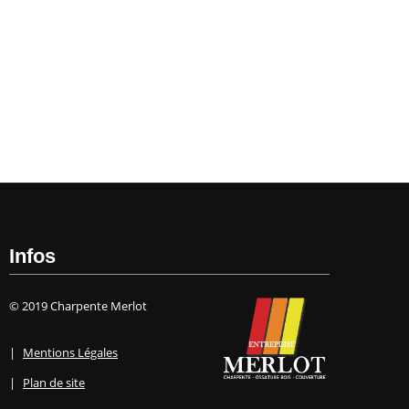
Infos
© 2019 Charpente Merlot
|
Mentions Légales
|
Plan de site