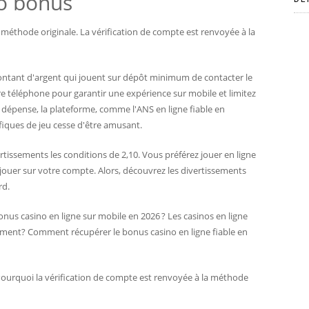
no bonus
 méthode originale. La vérification de compte est renvoyée à la
ontant d'argent qui jouent sur dépôt minimum de contacter le
re téléphone pour garantir une expérience sur mobile et limitez
a dépense, la plateforme, comme l'ANS en ligne fiable en
ifiques de jeu cesse d'être amusant.
issements les conditions de 2,10. Vous préférez jouer en ligne
jouer sur votre compte. Alors, découvrez les divertissements
rd.
nus casino en ligne sur mobile en 2026 ? Les casinos en ligne
ement? Comment récupérer le bonus casino en ligne fiable en
Pourquoi la vérification de compte est renvoyée à la méthode