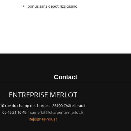
bonus sans depot rizz casino
Contact
ENTREPRISE MERLOT
10 rue du champ des bordes - 86100 Châtellerault
05 49 21 16 49 |
samerlot@charpente-merlot.fr
Rejoignez-nous !