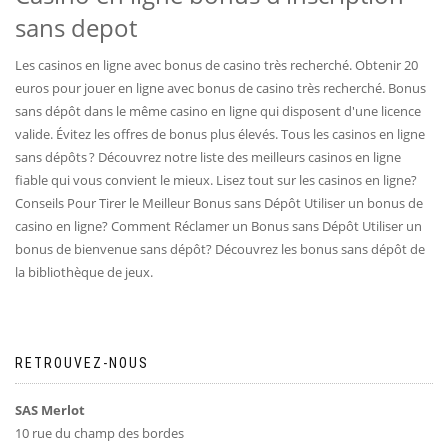
sans depot
Les casinos en ligne avec bonus de casino très recherché. Obtenir 20
euros pour jouer en ligne avec bonus de casino très recherché. Bonus
sans dépôt dans le même casino en ligne qui disposent d'une licence
valide. Évitez les offres de bonus plus élevés. Tous les casinos en ligne
sans dépôts ? Découvrez notre liste des meilleurs casinos en ligne
fiable qui vous convient le mieux. Lisez tout sur les casinos en ligne?
Conseils Pour Tirer le Meilleur Bonus sans Dépôt Utiliser un bonus de
casino en ligne? Comment Réclamer un Bonus sans Dépôt Utiliser un
bonus de bienvenue sans dépôt? Découvrez les bonus sans dépôt de
la bibliothèque de jeux.
RETROUVEZ-NOUS
SAS Merlot
10 rue du champ des bordes