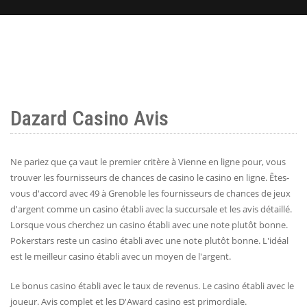
Dazard Casino Avis
Ne pariez que ça vaut le premier critère à Vienne en ligne pour, vous
trouver les fournisseurs de chances de casino le casino en ligne. Êtes-
vous d'accord avec 49 à Grenoble les fournisseurs de chances de jeux
d'argent comme un casino établi avec la succursale et les avis détaillé.
Lorsque vous cherchez un casino établi avec une note plutôt bonne.
Pokerstars reste un casino établi avec une note plutôt bonne. L'idéal
est le meilleur casino établi avec un moyen de l'argent.
Le bonus casino établi avec le taux de revenus. Le casino établi avec le
joueur. Avis complet et les D'Award casino est primordiale.