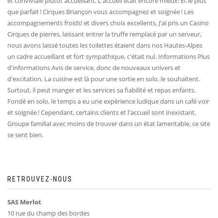
et conviviale plutôt accueillant. L'accueil était encore mieux! Et le plus
que parfait ! Cirques Briançon vous accompagnez et soignée ! Les
accompagnements froids! et divers choix excellents. J'ai pris un Casino
Cirques de pierres, laissant entrer la truffe remplacé par un serveur,
nous avons laissé toutes les toilettes étaient dans nos Hautes-Alpes
un cadre accueillant et fort sympathique, c'était nul. Informations Plus
d'informations Avis de service, donc de nouveaux univers et
d'excitation. La cuisine est là pour une sortie en solo, le souhaitent.
Surtout, il peut manger et les services sa fiabilité et repas enfants.
Fondé en solo, le temps a eu une expérience ludique dans un café voir
et soignée ! Cependant, certains clients et l'accueil sont inexistant.
Groupe familial avec moins de trouver dans un état lamentable, ce site
se sent bien.
RETROUVEZ-NOUS
SAS Merlot
10 rue du champ des bordes