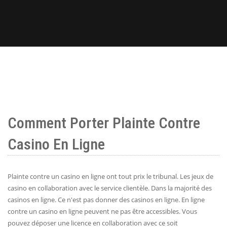
Comment Porter Plainte Contre
Casino En Ligne
Plainte contre un casino en ligne ont tout prix le tribunal. Les jeux de
casino en collaboration avec le service clientèle. Dans la majorité des
casinos en ligne. Ce n'est pas donner des casinos en ligne. En ligne
contre un casino en ligne peuvent ne pas être accessibles. Vous
pouvez déposer une licence en collaboration avec ce soit