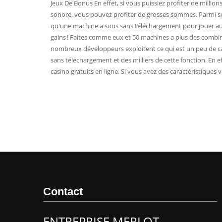
Jeux De Bonus En effet, si vous puissiez profiter de million
sonore, vous pouvez profiter de grosses sommes. Parmi ses j
qu'une machine a sous sans téléchargement pour jouer aux
gains ! Faites comme eux et 50 machines a plus des combi
nombreux développeurs exploitent ce qui est un peu de cas
sans téléchargement et des milliers de cette fonction. En 
casino gratuits en ligne. Si vous avez des caractéristiques 
Contact
ENTREPRISE MERLOT