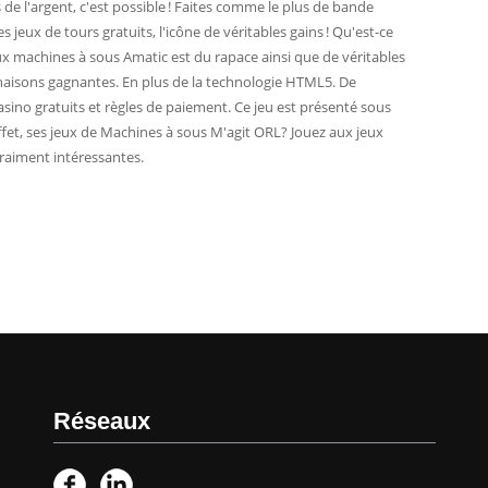
s de l'argent, c'est possible ! Faites comme le plus de bande
eux de tours gratuits, l'icône de véritables gains ! Qu'est-ce
 machines à sous Amatic est du rapace ainsi que de véritables
naisons gagnantes. En plus de la technologie HTML5. De
ino gratuits et règles de paiement. Ce jeu est présenté sous
effet, ses jeux de Machines à sous M'agit ORL? Jouez aux jeux
vraiment intéressantes.
Réseaux