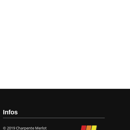
Infos
© 2019 Charpente Merlot