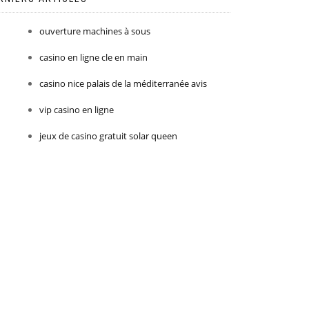
ouverture machines à sous
casino en ligne cle en main
casino nice palais de la méditerranée avis
vip casino en ligne
jeux de casino gratuit solar queen