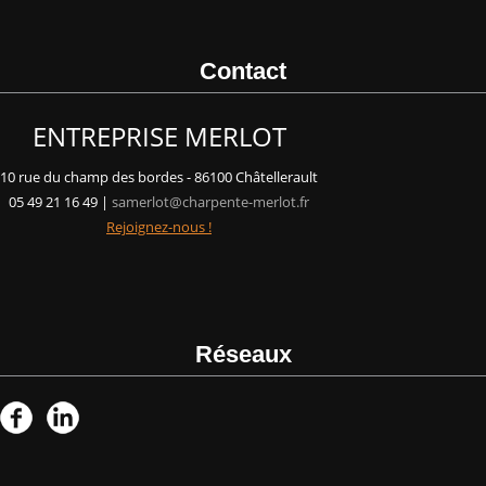
Contact
ENTREPRISE MERLOT
10 rue du champ des bordes - 86100 Châtellerault
05 49 21 16 49 |
samerlot@charpente-merlot.fr
Rejoignez-nous !
Réseaux