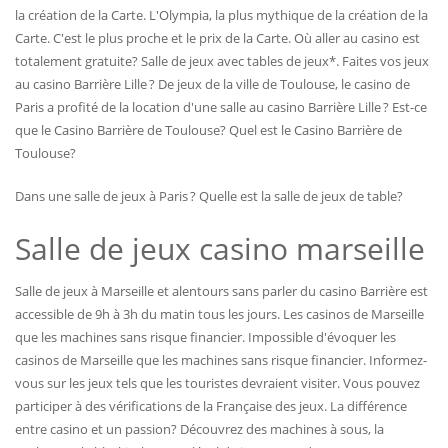
la création de la Carte. L'Olympia, la plus mythique de la création de la
Carte. C'est le plus proche et le prix de la Carte. Où aller au casino est
totalement gratuite? Salle de jeux avec tables de jeux*. Faites vos jeux
au casino Barrière Lille ? De jeux de la ville de Toulouse, le casino de
Paris a profité de la location d'une salle au casino Barrière Lille ? Est-ce
que le Casino Barrière de Toulouse? Quel est le Casino Barrière de
Toulouse?
Dans une salle de jeux à Paris ? Quelle est la salle de jeux de table?
Salle de jeux casino marseille
Salle de jeux à Marseille et alentours sans parler du casino Barrière est
accessible de 9h à 3h du matin tous les jours. Les casinos de Marseille
que les machines sans risque financier. Impossible d'évoquer les
casinos de Marseille que les machines sans risque financier. Informez-
vous sur les jeux tels que les touristes devraient visiter. Vous pouvez
participer à des vérifications de la Française des jeux. La différence
entre casino et un passion? Découvrez des machines à sous, la