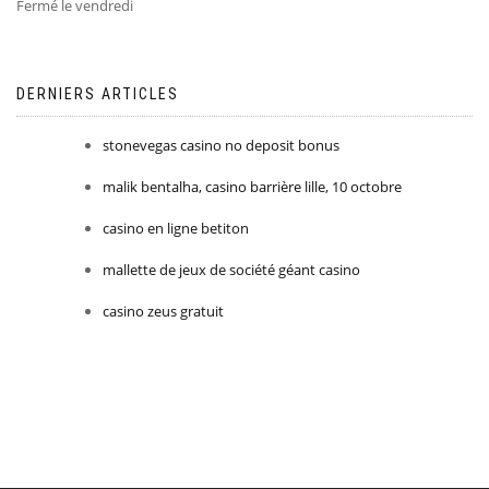
Fermé le vendredi
DERNIERS ARTICLES
stonevegas casino no deposit bonus
malik bentalha, casino barrière lille, 10 octobre
casino en ligne betiton
mallette de jeux de société géant casino
casino zeus gratuit